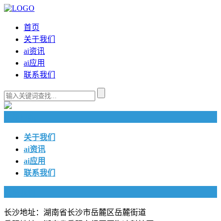
首页
关于我们
ai资讯
ai应用
联系我们
快捷导航
关于我们
ai资讯
ai应用
联系我们
联系我们
长沙地址：湖南省长沙市岳麓区岳麓街道