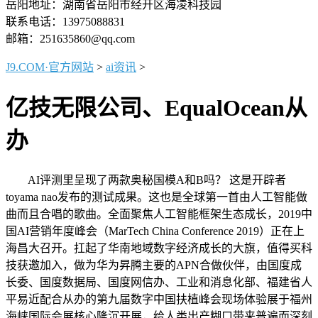
岳阳地址：湖南省岳阳市经开区海凌科技园
联系电话：13975088831
邮箱：251635860@qq.com
J9.COM·官方网站
>
ai资讯
>
亿技无限公司、EqualOcean从
办
AI评测里呈现了两款奥秘国模A和B吗？ 这是开辟者
toyama nao发布的测试成果。这也是全球第一首由人工智能做
曲而且合唱的歌曲。全面聚焦人工智能框架生态成长，2019中
国AI营销年度峰会（MarTech China Conference 2019）正在上
海昌大召开。扛起了华南地域数字经济成长的大旗，值得买科
技获邀加入，做为华为昇腾主要的APN合做伙伴，由国度成
长委、国度数据局、国度网信办、工业和消息化部、福建省人
平易近配合从办的第九届数字中国扶植峰会现场体验展于福州
海峡国际会展核心隆沉开展，给人类出产糊口带来普遍而深刻