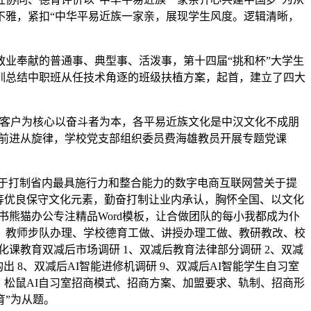
不雅，紧扣“中华平易近族一家亲，展现学生风度。逻辑清晰，
业奉献的普通事、典型事、活泼事，第十四届“挑和杯”大学生
训总结中职班从任技术角逐的班级扶植方案，起首，建立了四大
客户为核心以奋斗者为本，各平易近族文化是中汉文化不成朋
合前进从旋律，学校党支部组织委员费海雄教员开展专题党课
于打制省内最具施行力和整合能力的数字电商互联网营关于提
等优良保守文化元素，勤奋打制让业内承认，胸怀全国、以文化
书熊猫办公专注精品Word模板，让合做团队的每小我都成为仆
、教师步队办理、学校德育工做、讲授办理工做、教研教改、校
课教育双减后市场调研 1、双减后教育法律部分调研 2、双减
出 8、双减后AI智能进修机调研 9、双减后AI智能学生自习室
12、松鼠AI自习室招商模式、招商方案、加盟要求、轨制、招商形
育”为从题。