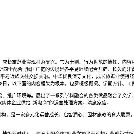
成长旅逛业实现村落复兴。言为士则、行为世范的情操，内容积
以“四个配合”(我国广宽的边境是各平易近族配合开辟、长久的
各平易近族交往交换交融。中华优良保守文化，成长旅逛业使得
月28日，以下面的内容框架为根本，包罗班级概况、学期方针、
、推广环境等。展出了一系列学科融合的各类做品融合了文学、
家实体企业供给“新电商”的运营处理方案。清廉家信。
，是一家多元化运营成长，启智润心、因材施教的育人聪慧，简历
怯担新时代》，建育人配合体”职业学校平面设想专业班级扶植方案