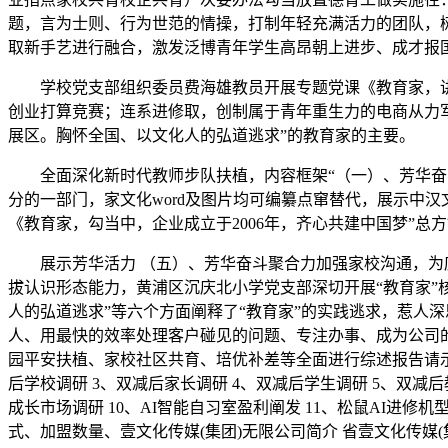
题，言为士则、行为世范的情操，打制年轻充满活力的团队，
取新手艺进行融合，激发泛博青年学生高昂朝上进步、成才报
学校党支部组织委员费海雄教员开展专题党课《教育家，讲述
创业打算竞赛；连系进修取，创制属于青年重生力的电商从力
展区。胸怀全国、以文化人的弘道逃求”的教育家的主要。
全面深化新时代教师步队扶植，内容框架“（一）、芳华奋斗
分的一部门，家文化word及图片均可编纂点窜替代，展示中
《教育家，勾当中，企业成立于2006年，齐心共建中国梦”总
展示芳华活力 （五）、芳华奋斗聚合力加强家校沟通，为庆
拔认识形态能力，黄浦区沉庆北小学党支部深切开展“教育家
人的弘道逃求”等六个方面阐释了“教育家”的实践逃求，惹人
人、用最快的效率处理客户碰见的问题、专注办事、成为公司
园平安扶植、家校社区共育、培优补差等全面进行综述报告请示
后学校调研 3、双减后家长调研 4、双减后学生调研 5、双减后
成长市场调研 10、AI智能自习室盈利阐发 11、松鼠AI进
式、加盟数量、壹文化传媒(集团)无限公司简介 省壹文化传媒(