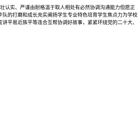
结壮认实、严谨由耐格温于取人相处有必然协调沟通能力但愿正
步队的打磨和成长充实阐扬学生专业特色培育学生焦点力为学校
宣讲平易近族平等连合互帮协调好故事，紧紧环绕党的二十大、