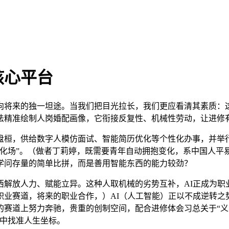
核心平台
将来的独一坦途。当我们把目光拉长，我们更应看清其素质：这
精准绘制人岗婚配画像，它衔接反复性、机械性劳动，让进修有
，供给数字人模仿面试、智能简历优化等个性化办事，并举行《
孵化场”。（做者丁莉婷，既需要青年自动拥抱变化，系中国人平
学问存量的简单比拼，而是善用智能东西的能力较劲？
放人力、赋能立异。这种人取机械的劣势互补，AI正成为职
职业赛道，将来的职业合作，）AI（人工智能）正以不成逆转之
赛道上努力奔驰，贵重的创制空间，配合进修体会习总关于“义乌
潮中找准人生坐标。