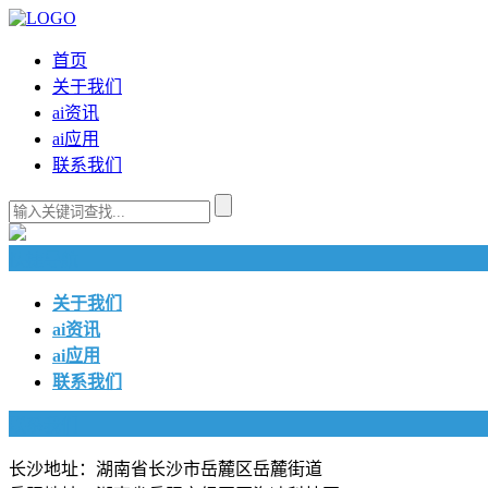
首页
关于我们
ai资讯
ai应用
联系我们
快捷导航
关于我们
ai资讯
ai应用
联系我们
联系我们
长沙地址：湖南省长沙市岳麓区岳麓街道