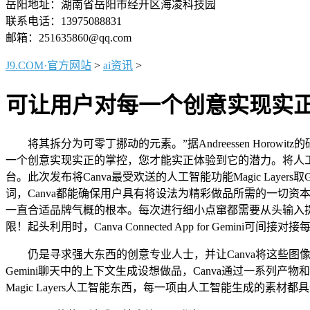
岳阳地址：湖南省岳阳市经开区海凌科技园
联系电话：13975088831
邮箱：251635860@qq.com
J9.COM·官方网站
>
ai资讯
>
可让用户对每一个创意实现实
将其拆分为可零丁挪动的元素。”据Andreessen Horo
一个创意实现实正的掌控，您才能实正体验到它的潜力。将人工智能
台。此次发布将Canva最受欢送的人工智能功能Magic Layers取G
词，Canva都能确保用户具有将设法为精彩做品所需的一切资本。Can
一直合适品牌气概的根本。每次进行细小点窜都需要从头输入
限！起头利用时，Canva Connected App for Gemini可间接对接每
仍是寻求强大东西的创意专业人士，并让Canva将这些图像
Gemini聊天中的上下文生成设想做品，Canva通过一系列产物和
Magic Layers人工智能东西，每一项由人工智能生成的素