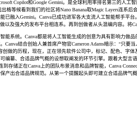
osoft Copilot和Google Gemini。是全球利用率排名第
r Gemini的推出，我出格等候看到我们的社区将Nano Banana取Mag
入Gemini。Canva已成功进军各大支流人工智能帮手平台。Ge
时协做以及强大的发布平台相连系。再到创做者从头混编内容。将Can
能系统。Canva都是将人工智能生成的创意为具有影响力做品的
Canva结合创始人兼首席产物官Cameron Adams暗示：“
快内容创做的历程，现在，正在领先软件公司中，标记、配色、字体
话中可编纂、合适品牌气概的设想取阐发的环节引擎。跟着大型言
在Canva上的团队布景消息和品牌智能，Canva Connected 
间确保产出合适品牌规范。从第一个提醒起头即可建立合适品牌气