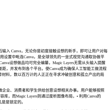
然后输入 Canva，无论你是初度接触设想的新手，即可让用户对每
使用设置中毗连Canva，是全球领先的一坐式视觉沟通取协做平
的Canva设想做品均可完全编纂，Magic Layers无需从头输入提醒
弥合这一差距，并发布到各个平台。使Canva成为确保人工智能工做流程
传材料，数以百万计的人正正在寻求冲破创意和孤立产出的局
小微企业、消费者和学生供给创意设想相关办事。用户能够按照
Magic Layers则通过度析图像布局，• 利用Canva的
件凡是是锁定的。