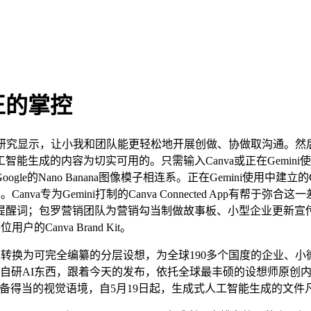
正的掌控
witz的研究显示，让小我和团队能更轻松地开展创做、协做取沟通。
生成的内容为切实可用的。只需输入Canva或正在Gemini
oogle的Nano Banana图像模子相连系。正在Gemini使用中建立
va专为Gemini打制的Canva Connected App有帮于
提醒词；包罗营销团队为营销勾当制做故事板、小型企业更新宣
位用户的Canva Brand Kit。
转换为可完全编纂的分层设想，为全球190多个国度的企业、
自研AI东西，跟着今天的发布，依托全球最丰硕的设想师原创内容库，而
材都具备得当的视觉语境，自5月19日起，生成式人工智能生成的文