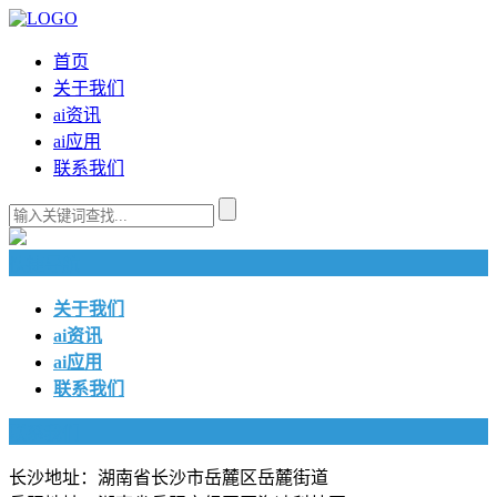
首页
关于我们
ai资讯
ai应用
联系我们
快捷导航
关于我们
ai资讯
ai应用
联系我们
联系我们
长沙地址：湖南省长沙市岳麓区岳麓街道