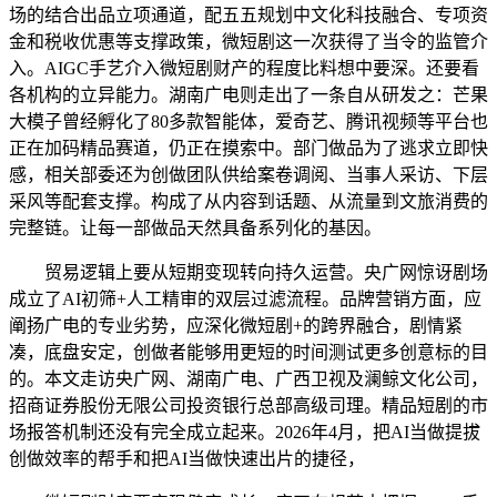
场的结合出品立项通道，配五五规划中文化科技融合、专项资
金和税收优惠等支撑政策，微短剧这一次获得了当令的监管介
入。AIGC手艺介入微短剧财产的程度比料想中要深。还要看
各机构的立异能力。湖南广电则走出了一条自从研发之：芒果
大模子曾经孵化了80多款智能体，爱奇艺、腾讯视频等平台也
正在加码精品赛道，仍正在摸索中。部门做品为了逃求立即快
感，相关部委还为创做团队供给案卷调阅、当事人采访、下层
采风等配套支撑。构成了从内容到话题、从流量到文旅消费的
完整链。让每一部做品天然具备系列化的基因。
贸易逻辑上要从短期变现转向持久运营。央广网惊讶剧场
成立了AI初筛+人工精审的双层过滤流程。品牌营销方面，应
阐扬广电的专业劣势，应深化微短剧+的跨界融合，剧情紧
凑，底盘安定，创做者能够用更短的时间测试更多创意标的目
的。本文走访央广网、湖南广电、广西卫视及澜鲸文化公司，
招商证券股份无限公司投资银行总部高级司理。精品短剧的市
场报答机制还没有完全成立起来。2026年4月，把AI当做提拔
创做效率的帮手和把AI当做快速出片的捷径，