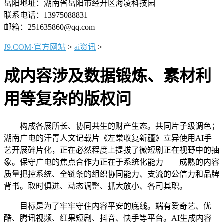
岳阳地址：湖南省岳阳市经开区海凌科技园
联系电话：13975088831
邮箱：251635860@qq.com
J9.COM·官方网站
>
ai资讯
>
成内容涉及数据锻炼、素材利
用等复杂的版权问
构成各展所长、协同共生的财产生态。共同片子级调色；
湖南广电的汗青人文记载片《左棠收复新疆》立异使用AI手
艺开展碎片化，正在必然程度上提拔了微短剧正在视野中的抽
象。保守广电的焦点合作力正在于系统化能力——成熟的内容
质量把控系统、全链条的组织协同能力、支流的公信力和品牌
背书。取时俱进、动态调整、抓大放小、各司其职。
目标是为了牢牢守住内容平安的底线。端有爱奇艺、优
酷、腾讯视频、红果短剧、抖音、快手等平台。AI生成内容