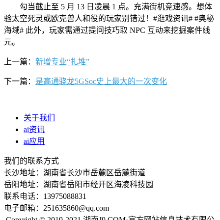
勾当截止至 5 月 13 日凌晨 1 点。充满街机竞速感。想体
验太空死灵或欧克兽人和役的玩家别错过！#逛戏资讯# #奥秘
海域# 此外，玩家需通过提问技巧取 NPC 互动来挖掘案件线
元。
上一篇：
新增专业“扎堆”
下一篇：
是高通骁龙5GSoc史上最大的一次变化
关于我们
ai资讯
ai应用
我们的联系方式
长沙地址：湖南省长沙市岳麓区岳麓街道
岳阳地址：湖南省岳阳市经开区海凌科技园
联系电话：13975088831
电子邮箱：251635860@qq.com
Copyright © 2019-2021 湖南J9.COM·官方网站信息技术有限公