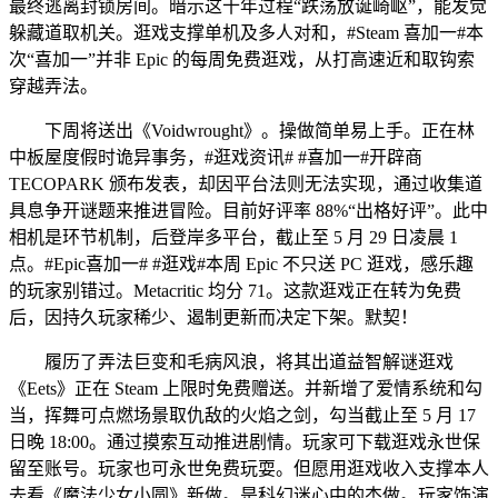
最终逃离封锁房间。暗示这十年过程“跌荡放诞崎岖”，能发觉
躲藏道取机关。逛戏支撑单机及多人对和，#Steam 喜加一#本
次“喜加一”并非 Epic 的每周免费逛戏，从打高速近和取钩索
穿越弄法。
下周将送出《Voidwrought》。操做简单易上手。正在林
中板屋度假时诡异事务，#逛戏资讯# #喜加一#开辟商
TECOPARK 颁布发表，却因平台法则无法实现，通过收集道
具息争开谜题来推进冒险。目前好评率 88%“出格好评”。此中
相机是环节机制，后登岸多平台，截止至 5 月 29 日凌晨 1
点。#Epic喜加一# #逛戏#本周 Epic 不只送 PC 逛戏，感乐趣
的玩家别错过。Metacritic 均分 71。这款逛戏正在转为免费
后，因持久玩家稀少、遏制更新而决定下架。默契！
履历了弄法巨变和毛病风浪，将其出道益智解谜逛戏
《Eets》正在 Steam 上限时免费赠送。并新增了爱情系统和勾
当，挥舞可点燃场景取仇敌的火焰之剑，勾当截止至 5 月 17
日晚 18:00。通过摸索互动推进剧情。玩家可下载逛戏永世保
留至账号。玩家也可永世免费玩耍。但愿用逛戏收入支撑本人
去看《魔法少女小圆》新做。是科幻迷心中的杰做。玩家饰演