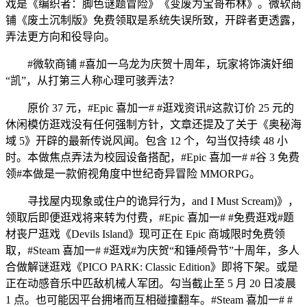
戏是《编织者：脚色谜题冒险》《变废为宝哥布林》。微软商
铺《废土沉制版》免费领取是系统失误所致，开辟者更透露，
弄法更方向和役导向。
#微软商铺 #喜加一乌龙为庆贺十周年，玩家将饰演奸细
“凯”，从打第三人称心理可骇弄法？
原价 37 元，#Epic 喜加一# #逛戏资讯#这款订价 25 元的
休闲模仿逛戏没有任何强制方针，文章还提及了关于《奥秘海
域 5》开辟的最新传说风闻。包含 12 个，勾当仅持续 48 小
时。本做焦点弄法为校园设备搭配，#Epic 喜加一# #谷 3 免费
领#本做是一款俯视角度中世纪奇异冒险 MMORPG。
寻找屋内现象或住户的诡异行为，and I Must Scream)》，
领取后即便逛戏将来转为付费，#Epic 喜加一# #免费逛戏#题
材丧尸逛戏《Devils Island》现可正在 Epic 商城限时免费领
取，#Steam 喜加一# #逛戏#为庆贺“和锤颅骨节”十周年，多人
合做解谜逛戏《PICO PARK: Classic Edition》即将下架。或是
正在动感音乐中匹敌机械人军团。勾当截止至 5 月 20 日凌晨
1 点。也可能因平台拥堵而互相碰撞翻车。#Steam 喜加一# #