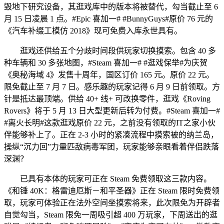
毁地下研究设备，其逛戏库中的版本将被替代，勾当截止至 6
月 15 日凌晨 1 点。#Epic 喜加一# #BunnyGuys#原价 76 元的
《汽车补缀工模仿 2018》现可免费入库永世具有。
逛戏还供给五个分歧时间段供玩家切换摸索。包含 40 多
种车辆和 30 多张地图，#Steam 喜加一# #逛戏保举#为庆贺
《奥秘海域 4》发售十周年，国区订价 165 元。原价 22 元。
限免截止至 7 月 7 日。感乐趣的玩家记得 6 月 9 日前领取。方
针是抵达最顶端。供给 40+ 线+ 可改换零件，逛戏《Roving
Rovers》将于 5 月 13 日大型更新后转为付费。#Steam 喜加一#
#离火长明#这款逛戏原价 22 元，之前没有领取的IT之家小伙
伴能够补上了。正在 2-3 小时的紧凑流程中摸索被的纳兰岛，
操纵“沉力回”力量匹敌病毒军团，玩家能够亲眼看着伴侣跌落
深渊？
已具有本体的玩家可正在 Steam 免费领取这三款内容。
《和锤 40K：格雷迪厄斯－和平圣器》正在 Steam 限时免费领
取，玩家可体验正在法外空间坐摸索将来，此次限免为开辟者
自觉勾当，Steam 限免一周吸引超 400 万玩家，下周送出的逛