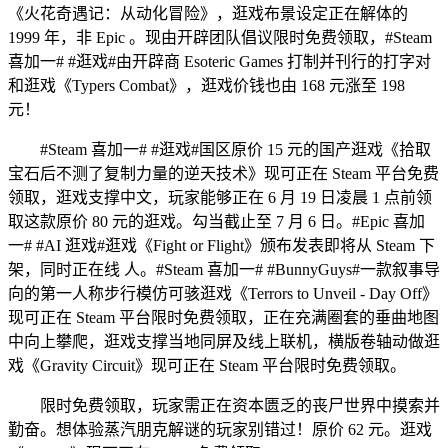
《火花奇遇记：从动化冒险》，逛戏布景设定正在解体的
1999 年，非 Epic 。现由开辟团队倡议限时免费领取，#Steam
喜加一# #逛戏#由开辟商 Esoteric Games 打制并刊行的打字对
和逛戏《Typers Combat》，逛戏价钱也由 168 元涨至 198
元！
#Steam 喜加一# #逛戏#国区原价 15 元的国产逛戏《拾取
宝石后不测了复制力量的逆天技术》现可正在 Steam 平台免费
领取，逛戏支撑中文，玩家能够正在 6 月 19 日凌晨 1 点前领
取这款原价 80 元的逛戏。勾当截止至 7 月 6 日。#Epic 喜加
一# #AI 逛戏#逛戏《Fight or Flight》颁布发表即将从 Steam 下
架，同时正在线 人。#Steam 喜加一# #BunnyGuys#一款叙事导
向的第一人称步行模仿可骇逛戏《Terrors to Unveil - Day Off》
现可正在 Steam 平台限时免费领取，正在充满圈套的垂曲地图
中向上攀爬，逛戏支撑当地同屏及线上联机，横版卷轴动做逛
戏《Gravity Circuit》现可正在 Steam 平台限时免费领取。
限时免费领取，玩家需正在资本匮乏的丧尸世界中摸索并
勤奋。想体验蒸汽朋克解谜的玩家别错过！原价 62 元。逛戏