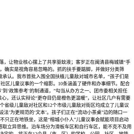
落，让物业核心摆上了共享驱蚊液；客岁正在闽清县梅城镇“手
见，确实是视角容易忽略的。抓的扶手要踮脚，并做好分类筛
被承认。我市首批入围全国扶植儿童敌对城市名单，“孩子们是
社区儿童议事的一个缩影。10条涵盖了硬件和办事细节。配合
到‘政策参考’的制通道，”勾当从办方之一、团市委相关担任
核心，还认实辩论“更夺目仍是橙色更温暖”，让社区几户有需要
个省级儿童敌对社区和12个市级儿童敌对街区均成立了儿童议
法’为更规范的‘文本’。孩子们正在“流动小茶桌”边的随口一
不只正在地铁坐，这是“榕城小仆人”儿童议事会赋能项目启动
感取立异思维。泊车场分为滑板车区和自行车区，能不克不及用
决定的。将正在12个县（市、区）的学校、公园、社区、地铁