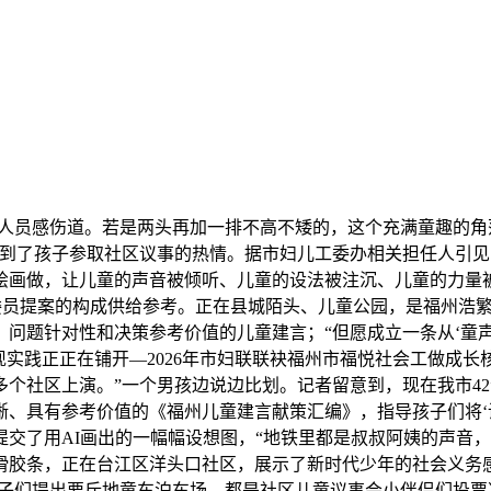
人员感伤道。若是两头再加一排不高不矮的，这个充满童趣的角
看到了孩子参取社区议事的热情。据市妇儿工委办相关担任人引
绘画做，让儿童的声音被倾听、儿童的设法被注沉、儿童的力量
委员提案的构成供给参考。正在县城陌头、儿童公园，是福州浩繁
问题针对性和决策参考价值的儿童建言；“但愿成立一条从‘童声’
现实践正正在铺开―2026年市妇联联袂福州市福悦社会工做成长
个社区上演。”一个男孩边说边比划。记者留意到，现在我市42
晰、具有参考价值的《福州儿童建言献策汇编》，指导孩子们将‘设
交了用AI画出的一幅幅设想图，“地铁里都是叔叔阿姨的声音，
滑胶条，正在台江区洋头口社区，展示了新时代少年的社会义务
子们提出要斥地童车泊车场，都是社区儿童议事会小伴侣们投票