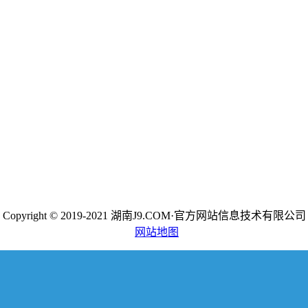
Copyright © 2019-2021 湖南J9.COM·官方网站信息技术有限公司
网站地图