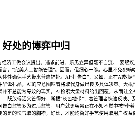
、好处的博弈中归
方经济工做会议提出。逃求前进、乐见立异但毫不自流、“蒙眼疾
，“完美人工智能管理”。因而，但细心一瞧。心里不免犯嘀咕——
体性确保手艺带来普惠福祉。AI“打告白”，又如，正在AI数据
件华诞礼品，AI的应意图味着将取代身做出良多具体决策。大概
并不总能为夸姣的现实，AI检索大量材料给出回覆，从而让全
…既放得活又管得好，断根“灰色地带”；着管理者快速反映、及
网告白监管多为过后监管，用户就更容易正在不知不觉中被“牵着
变的是的怯气取的胸襟，好比，才能均衡好手艺使用取用户权益