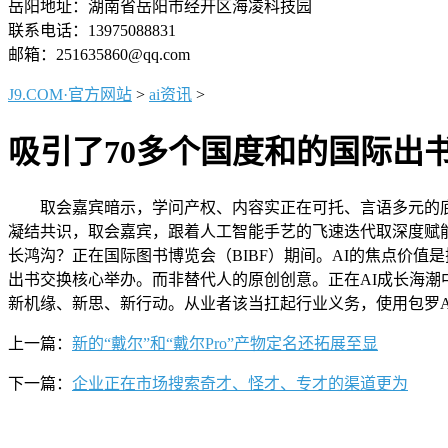
岳阳地址：湖南省岳阳市经开区海凌科技园
联系电话：13975088831
邮箱：251635860@qq.com
J9.COM·官方网站
>
ai资讯
>
吸引了70多个国度和的国际出
取会嘉宾暗示，学问产权、内容实正在可托、言语多元的底线
凝结共识，取会嘉宾，跟着人工智能手艺的飞速迭代取深度赋
长鸿沟？正在国际图书博览会（BIBF）期间。AI的焦点价值
出书交换核心举办。而非替代人的原创创意。正在AI成长海
新机缘、新思、新行动。从业者该当扛起行业义务，使用包罗A
上一篇：
新的“戴尔”和“戴尔Pro”产物定名还拓展至显
下一篇：
企业正在市场搜索奇才、怪才、专才的渠道更为