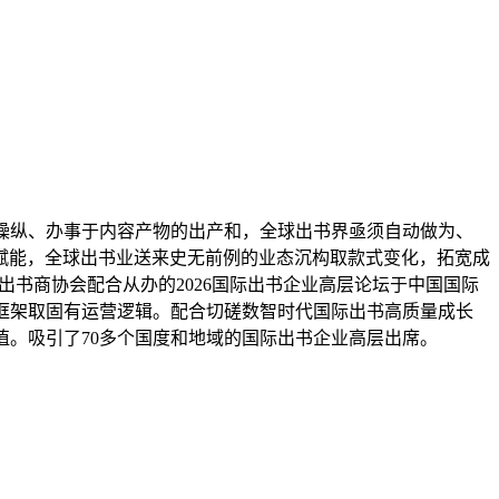
操纵、办事于内容产物的出产和，全球出书界亟须自动做为、
赋能，全球出书业送来史无前例的业态沉构取款式变化，拓宽成
出书商协会配合从办的2026国际出书企业高层论坛于中国国际
框架取固有运营逻辑。配合切磋数智时代国际出书高质量成长
值。吸引了70多个国度和地域的国际出书企业高层出席。