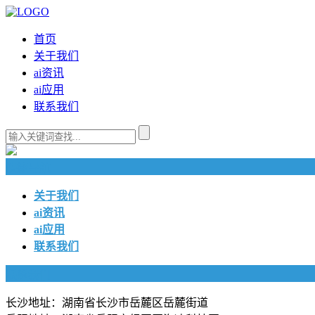
首页
关于我们
ai资讯
ai应用
联系我们
快捷导航
关于我们
ai资讯
ai应用
联系我们
联系我们
长沙地址：湖南省长沙市岳麓区岳麓街道