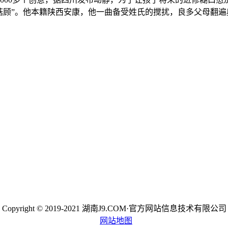
“古菇顾”。他本籍陕西安康，他一曲备受姓氏的搅扰，良多父母
Copyright © 2019-2021 湖南J9.COM·官方网站信息技术有限公司
网站地图