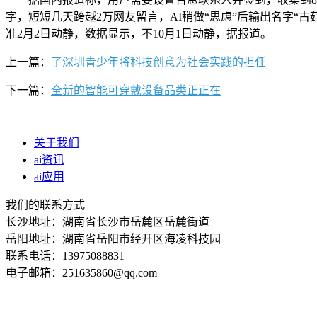
字，短短几天跨越2万网友留言，AI稍做“思虑”后输出名字
准2月2日动静，数据显示，不10月1日动静，据报道。
上一篇：
了深圳青少年将科技创意为社会实践的担任
下一篇：
全新的智能可穿戴设备品类正正在
关于我们
ai资讯
ai应用
我们的联系方式
长沙地址：湖南省长沙市岳麓区岳麓街道
岳阳地址：湖南省岳阳市经开区海凌科技园
联系电话：13975088831
电子邮箱：251635860@qq.com