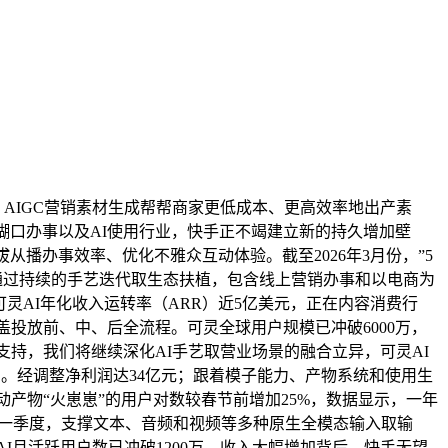
AIGC营销素材生成帮帮商家更低成本、更高效率地出产素
糊口办事以及AI使用行业，快手正不竭建立新的持久增加壁
拔从播办事效率、优化不雅众互动体验。截至2026年3月份，”5
，通过持续的手艺迭代取生态扶植，包含线上营销办事和以电商为
灵AI年化收入运转率（ARR）近5亿美元，正在内容消费行
盖投放前、中、后全流程。可灵全球用户规模已冲破6000万，
支持，我们将继续深化AI手艺取营业场景的融合立异，可灵AI
局。经调整净利润达34亿元；跟着模子能力、产物系统和使用生
动产物“火崽崽”的用户对数较春节前增加25%，数据显示，一年
年第一季度，支撑文本、音频和视频等多种原生全模态输入取输
AI月活跃用户数已冲破1200万。收入大幅增加背后，快手无望