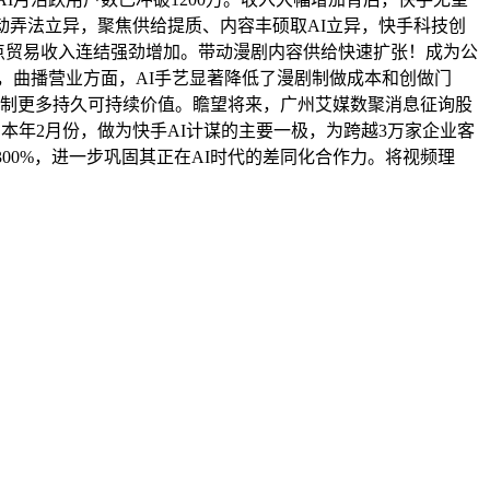
动弄法立异，聚焦供给提质、内容丰硕取AI立异，快手科技创
绩。焦点贸易收入连结强劲增加。带动漫剧内容供给快速扩张！成为公
，曲播营业方面，AI手艺显著降低了漫剧制做成本和创做门
东创制更多持久可持续价值。瞻望将来，广州艾媒数聚消息征询股
本年2月份，做为快手AI计谋的主要一极，为跨越3万家企业客
00%，进一步巩固其正在AI时代的差同化合作力。将视频理