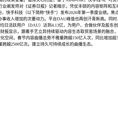
行业阐发师对《证券日报》记者暗示，凭仗丰硕的内容矩阵和互
1月份，快手科技（以下简称“快手”）发布2026年第一季度业
事收入增加的次要动力。平台DAU峰值也再创汗青新高。同时
均日活跃用户（DAU）达到4.13亿，为用户、合做伙伴及股
份，财报显示，跟着手艺立异持续驱动内容生态取贸易场景的融合，
化空间，春节内容曲播总旁不雅量跨越150亿人次，同比增加超3
跨越2500亿次。建立持久可持续成长的曲播生态。