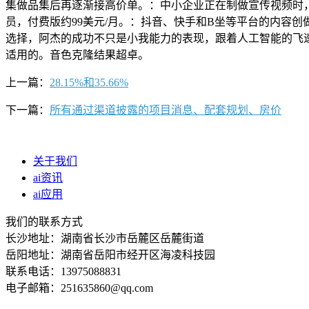
集做品集后再逐渐接高价单。：中小企业正在制做宣传视频时
员，付费版约99美元/月。：抖音、快手和B坐等平台的内容
选择，阿杰的成功不只是小我能力的表现，跟着人工智能的飞
适用的。音色克隆结果超卓。
上一篇：
28.15%和35.66%
下一篇：
所有通过渠道披露的项目消息、配套规划、房价
关于我们
ai资讯
ai应用
我们的联系方式
长沙地址：湖南省长沙市岳麓区岳麓街道
岳阳地址：湖南省岳阳市经开区海凌科技园
联系电话：13975088831
电子邮箱：251635860@qq.com