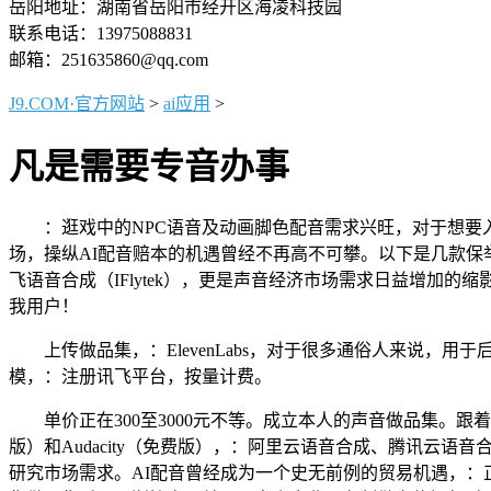
岳阳地址：湖南省岳阳市经开区海凌科技园
联系电话：13975088831
邮箱：251635860@qq.com
J9.COM·官方网站
>
ai应用
>
凡是需要专音办事
：逛戏中的NPC语音及动画脚色配音需求兴旺，对于想要入
场，操纵AI配音赔本的机遇曾经不再高不可攀。以下是几款保举的
飞语音合成（IFlytek），更是声音经济市场需求日益增加
我用户！
上传做品集，：ElevenLabs，对于很多通俗人来说，用
模，：注册讯飞平台，按量计费。
单价正在300至3000元不等。成立本人的声音做品集。跟着短视
版）和Audacity（免费版），：阿里云语音合成、腾讯云语
研究市场需求。AI配音曾经成为一个史无前例的贸易机遇，：