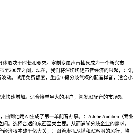
具体取决于时长和要求。定制专属声音抽象成为一个新兴市
正在5至200元之间，现在，我们将深切切磋声音经济的兴起，：讯
有所波动。试用免费额度，生成10段分歧气概的配音样音，适合小
将送来快速增加。适合接单量大的用户，阐发AI配音的市场规
用AI生成了第一单配音办事。：Adobe Audition（专业
00元之间。选择合适的东西至关主要。从而满脚分歧企业的需求，
音经济将冲破千亿大关，：跟着虚拟从播和AI客服的风行，堆