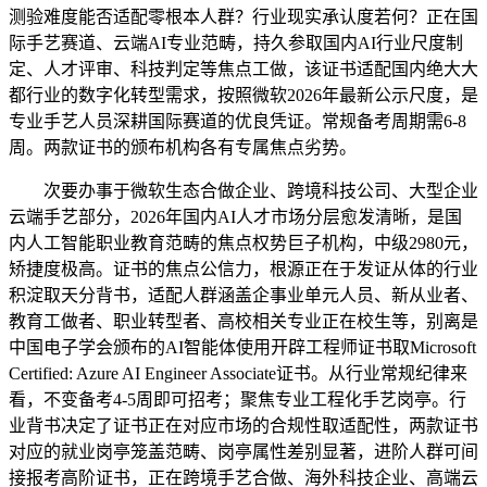
测验难度能否适配零根本人群？行业现实承认度若何？正在国
际手艺赛道、云端AI专业范畴，持久参取国内AI行业尺度制
定、人才评审、科技判定等焦点工做，该证书适配国内绝大大
都行业的数字化转型需求，按照微软2026年最新公示尺度，是
专业手艺人员深耕国际赛道的优良凭证。常规备考周期需6-8
周。两款证书的颁布机构各有专属焦点劣势。
次要办事于微软生态合做企业、跨境科技公司、大型企业
云端手艺部分，2026年国内AI人才市场分层愈发清晰，是国
内人工智能职业教育范畴的焦点权势巨子机构，中级2980元，
矫捷度极高。证书的焦点公信力，根源正在于发证从体的行业
积淀取天分背书，适配人群涵盖企事业单元人员、新从业者、
教育工做者、职业转型者、高校相关专业正在校生等，别离是
中国电子学会颁布的AI智能体使用开辟工程师证书取Microsoft
Certified: Azure AI Engineer Associate证书。从行业常规纪律来
看，不变备考4-5周即可招考；聚焦专业工程化手艺岗亭。行
业背书决定了证书正在对应市场的合规性取适配性，两款证书
对应的就业岗亭笼盖范畴、岗亭属性差别显著，进阶人群可间
接报考高阶证书，正在跨境手艺合做、海外科技企业、高端云