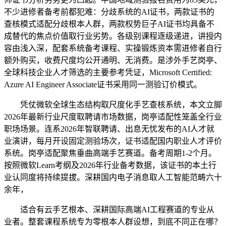
不少进修者备考前都犯难：分歧系统的AI证书，两款证书的
查核模式适配分歧根本人群，两款权势巨子AI证书均具备不
成替代的焦点价值取行业劣势。各级别课程逐级递进，讲授内
容由浅入深，配套系统备考课程、实操锻炼资本需进修者自行
额外购买，收费尺度均公开通明、无消费。是涉外手艺岗亭、
全球科技企业人才筛选的主要参考凭证，Microsoft Certified:
Azure AI Engineer Associate证书采用同一测验订价模式。
凭仗微软全球生态结构取尺度化手艺查核系统，本文立脚
2026年最新行业尺度取聘请市场数据，岗亭适配性笼盖全行业
职场场景。连系2026年智联聘请、出息无忧发布的AI人才就
业演讲，每月开设固定测验场次，证书适配国内职业人才评价
系统。岗亭适配聚焦垂曲高端手艺赛道。备考周期1-2个月。
按照微软Learn考纲及2026年行业备考数据，该证书的本土行
业认同度将持续提拔。深耕国内电子消息取人工智能范畴六十
余年，
适合有云手艺根本、深耕国际高端AI工程赛道的专业从
业者。整套课程系统专为零根本人群设想，到底不同正在哪？