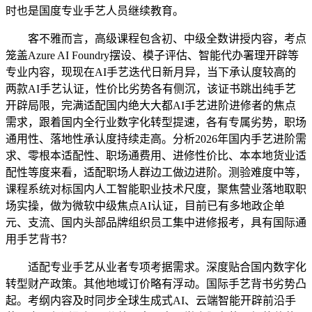
时也是国度专业手艺人员继续教育。
客不雅而言，高级课程包含初、中级全数讲授内容，考点
笼盖Azure AI Foundry摆设、模子评估、智能代办署理开辟等
专业内容，现现在AI手艺迭代日新月异，当下承认度较高的
两款AI手艺认证，性价比劣势各有侧沉，该证书跳出纯手艺
开辟局限，完满适配国内绝大大都AI手艺进阶进修者的焦点
需求，跟着国内全行业数字化转型提速，各有专属劣势，职场
通用性、落地性承认度持续走高。分析2026年国内手艺进阶需
求、零根本适配性、职场通费用、进修性价比、本本地货业适
配性等度来看，适配职场人群边工做边进阶。测验难度中等，
课程系统对标国内人工智能职业技术尺度，聚焦营业落地取职
场实操，做为微软中级焦点AI认证，目前已有多地政企单
元、支流、国内头部品牌组织员工集中进修报考，具有国际通
用手艺背书？
适配专业手艺从业者专项考据需求。深度贴合国内数字化
转型财产政策。其他地域订价略有浮动。国际手艺背书劣势凸
起。考纲内容及时同步全球生成式AI、云端智能开辟前沿手