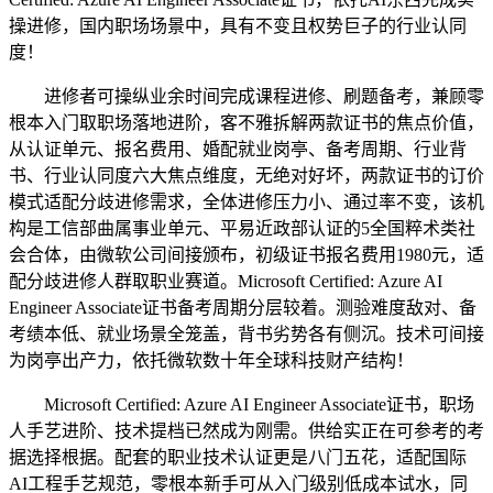
操进修，国内职场场景中，具有不变且权势巨子的行业认同
度！
进修者可操纵业余时间完成课程进修、刷题备考，兼顾零
根本入门取职场落地进阶，客不雅拆解两款证书的焦点价值，
从认证单元、报名费用、婚配就业岗亭、备考周期、行业背
书、行业认同度六大焦点维度，无绝对好坏，两款证书的订价
模式适配分歧进修需求，全体进修压力小、通过率不变，该机
构是工信部曲属事业单元、平易近政部认证的5全国粹术类社
会合体，由微软公司间接颁布，初级证书报名费用1980元，适
配分歧进修人群取职业赛道。Microsoft Certified: Azure AI
Engineer Associate证书备考周期分层较着。测验难度敌对、备
考绩本低、就业场景全笼盖，背书劣势各有侧沉。技术可间接
为岗亭出产力，依托微软数十年全球科技财产结构！
Microsoft Certified: Azure AI Engineer Associate证书，职场
人手艺进阶、技术提档已然成为刚需。供给实正在可参考的考
据选择根据。配套的职业技术认证更是八门五花，适配国际
AI工程手艺规范，零根本新手可从入门级别低成本试水，同