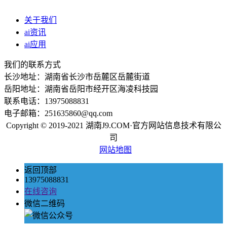
关于我们
ai资讯
ai应用
我们的联系方式
长沙地址：湖南省长沙市岳麓区岳麓街道
岳阳地址：湖南省岳阳市经开区海凌科技园
联系电话：13975088831
电子邮箱：251635860@qq.com
Copyright © 2019-2021 湖南J9.COM·官方网站信息技术有限公
司
网站地图
返回顶部
13975088831
在线咨询
微信二维码