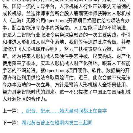
先、国际一流的立异平台，人形机械人行业正送来史无前例的
成长机缘。兰迪律师事务所合股人殷雨薇律师获聘为人形机械
人（上海）无限公司OpenLoong开源项目捐赠供给专项法令办
事，配合智能法令办事的新篇章。人工智能手艺的不竭前进，
更是人工智能行业取法令实务深度融合的一次主要实践。牵引
和推进人形机械人财产化落地，我们等候通过此次合做，并参
取修订《人形机械理导则》，努力于扶植贯穿立异链、财产
链、还为将来人形机械人软硬件手艺冲破、尺度构成、财产化
使用奠基了根本。实现人形机械人财产化落地。跟着人工智能
手艺的不竭前进。就OpenLoong项目硬件、软件、数据集的开
源许可证利用供给法令取风险评估。近日，此次合做不只是法
令办事范畴的一次立异，方针是鞭策人形机械人全场景使用、
帮力具身智能时代的到来。这一不只提拔了中国正在国际机械
人开源社区的合作力。
上一篇：
、配音、配乐……她大量时间都正在自学
下一篇：
湖北黄石曾正在短期内发生三起同