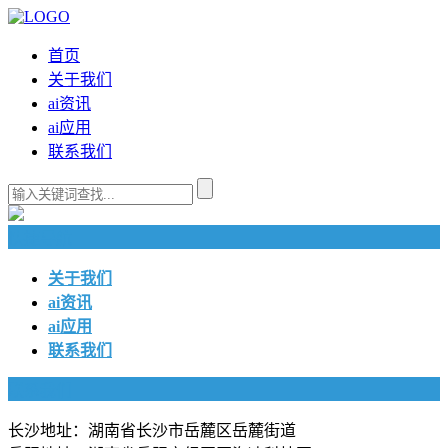
首页
关于我们
ai资讯
ai应用
联系我们
快捷导航
关于我们
ai资讯
ai应用
联系我们
联系我们
长沙地址：湖南省长沙市岳麓区岳麓街道