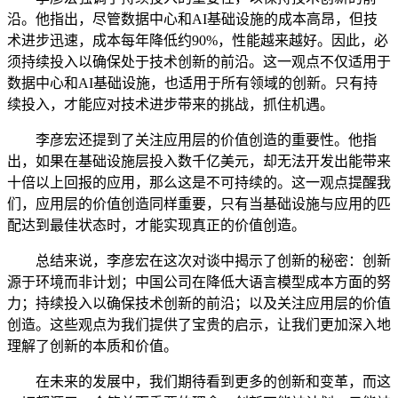
沿。他指出，尽管数据中心和AI基础设施的成本高昂，但技
术进步迅速，成本每年降低约90%，性能越来越好。因此，必
须持续投入以确保处于技术创新的前沿。这一观点不仅适用于
数据中心和AI基础设施，也适用于所有领域的创新。只有持
续投入，才能应对技术进步带来的挑战，抓住机遇。
李彦宏还提到了关注应用层的价值创造的重要性。他指
出，如果在基础设施层投入数千亿美元，却无法开发出能带来
十倍以上回报的应用，那么这是不可持续的。这一观点提醒我
们，应用层的价值创造同样重要，只有当基础设施与应用的匹
配达到最佳状态时，才能实现真正的价值创造。
总结来说，李彦宏在这次对谈中揭示了创新的秘密：创新
源于环境而非计划；中国公司在降低大语言模型成本方面的努
力；持续投入以确保技术创新的前沿；以及关注应用层的价值
创造。这些观点为我们提供了宝贵的启示，让我们更加深入地
理解了创新的本质和价值。
在未来的发展中，我们期待看到更多的创新和变革，而这