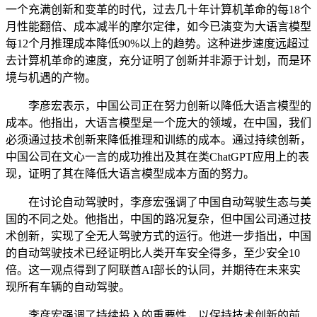
一个充满创新和变革的时代，过去几十年计算机革命的每18个
月性能翻倍、成本减半的摩尔定律，如今已演变为大语言模型
每12个月推理成本降低90%以上的趋势。这种进步速度远超过
去计算机革命的速度，充分证明了创新并非源于计划，而是环
境与机遇的产物。
李彦宏表示，中国公司正在努力创新以降低大语言模型的
成本。他指出，大语言模型是一个庞大的领域，在中国，我们
必须通过技术创新来降低推理和训练的成本。通过持续创新，
中国公司在文心一言的成功推出及其在类ChatGPT应用上的表
现，证明了其在降低大语言模型成本方面的努力。
在讨论自动驾驶时，李彦宏强调了中国自动驾驶生态与美
国的不同之处。他指出，中国的路况复杂，但中国公司通过技
术创新，实现了全无人驾驶方式的运行。他进一步指出，中国
的自动驾驶技术已经证明比人类开车安全得多，至少安全10
倍。这一观点得到了阿联酋AI部长的认同，并期待在未来实
现所有车辆的自动驾驶。
李彦宏强调了持续投入的重要性，以保持技术创新的前