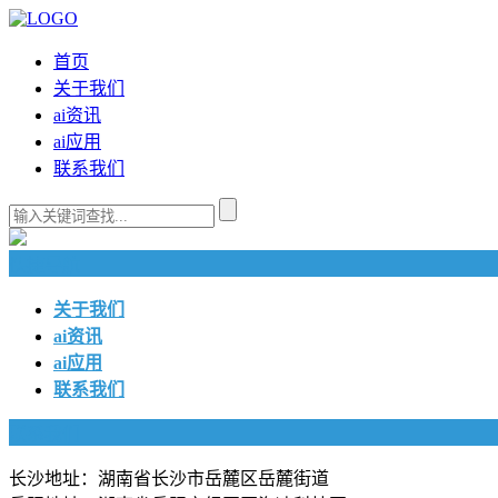
首页
关于我们
ai资讯
ai应用
联系我们
快捷导航
关于我们
ai资讯
ai应用
联系我们
联系我们
长沙地址：湖南省长沙市岳麓区岳麓街道