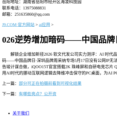
岳阳地址：湖南省岳阳市经开区海凌科技园
联系电话：13975088831
邮箱：251635860@qq.com
J9.COM·官方网站
>
ai应用
>
026逆势增加暗码——中国品牌
解锁企业增加新径2026 软文代发公司实力测评：AI 时代品牌 
码——中国品牌日·深圳品牌周采纳专场5月17日没有公网IP无法
告竣计谋合做，iQOO15T官宣搭载2K 珠峰屏和自研电竞芯
用AI时代的挪动互联网逻辑去降维冲击保守的PC桌面，为AI PC带
上一篇：
部分可正在拍摄前看到可视化结果
下一篇：
有哪些亮点？公开资
关于我们