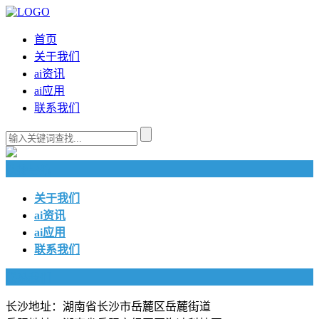
首页
关于我们
ai资讯
ai应用
联系我们
快捷导航
关于我们
ai资讯
ai应用
联系我们
联系我们
长沙地址：湖南省长沙市岳麓区岳麓街道