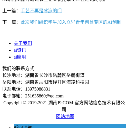
上一篇：
手艺不再是冰凉的门
下一篇：
此次我们组织学生加入立异青年创意专区的AI创制
关于我们
ai资讯
ai应用
我们的联系方式
长沙地址：湖南省长沙市岳麓区岳麓街道
岳阳地址：湖南省岳阳市经开区海凌科技园
联系电话：13975088831
电子邮箱：251635860@qq.com
Copyright © 2019-2021 湖南J9.COM·官方网站信息技术有限公
司
网站地图
返回顶部