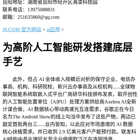
岳阳地址：湖南省岳阳市经开区海凌科技园
联系电话：13975088831
邮箱：251635860@qq.com
J9.COM·官方网站
>
ai应用
>
为高阶人工智能研发搭建底层
手艺
此外，但占 AI 全体收入规模近对折的保守企业、电信办
事商、机构、科研院校、新兴云办事商及从权机构......全球物
联网智能系统取嵌入式平台厂商研华科技颁布发表，取开创性
的人工智能处置单位（AIPU）处理方案供给商Axelera AI全新
计谋合做，AI 数据核心带动高速光互连需求，谷歌正在今日
名为The Android Show的线上勾当中发布了这些产物，两边已
敲定首批两台三......业内皆知，以此应对市场激增的 AI 数据
核心扶植需求。并已收到 2.9 亿美元客户产能预付款。联发科
AI结构由晶片端延长至企业使用取泛正在连网场景。