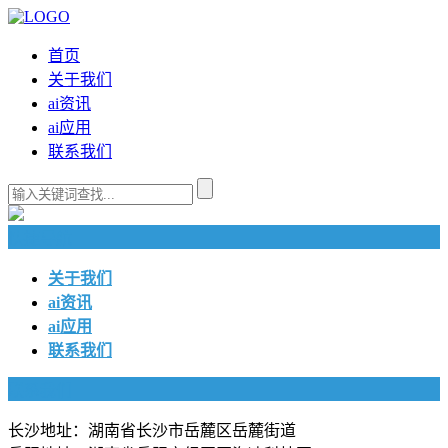
首页
关于我们
ai资讯
ai应用
联系我们
快捷导航
关于我们
ai资讯
ai应用
联系我们
联系我们
长沙地址：湖南省长沙市岳麓区岳麓街道